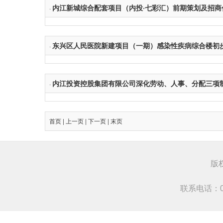
内江新城综合配套项目（内投·七彩汇）前期策划及招商
·
东兴区人民医院新建项目（一期）感染性疾病综合楼初
·
内江投资控股集团有限公司深化劳动、人事、分配三项
·
首页
|
上一页
|
下一页
|
末页
版
联系电话：0