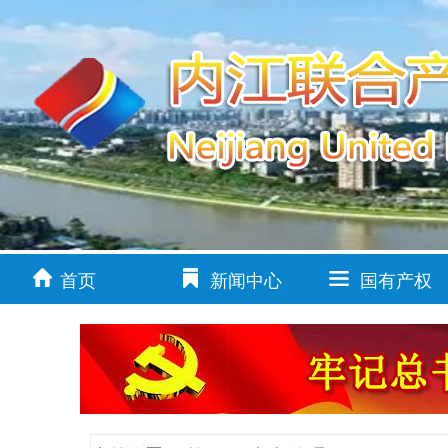
首页
新闻中心
国有产权