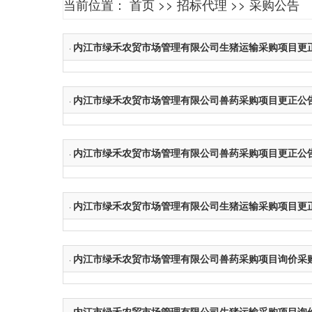
当前位置：
首页
>>
招标代理
>>
采购公告
内江市绿禾农贸市场管理有限公司生猪运输采购项目更
·
内江市绿禾农贸市场管理有限公司兽药采购项目更正公
·
内江市绿禾农贸市场管理有限公司兽药采购项目更正公
·
内江市绿禾农贸市场管理有限公司生猪运输采购项目更
·
内江市绿禾农贸市场管理有限公司兽药采购项目询价采
·
内江市绿禾农贸市场管理有限公司生猪运输采购项目询
·