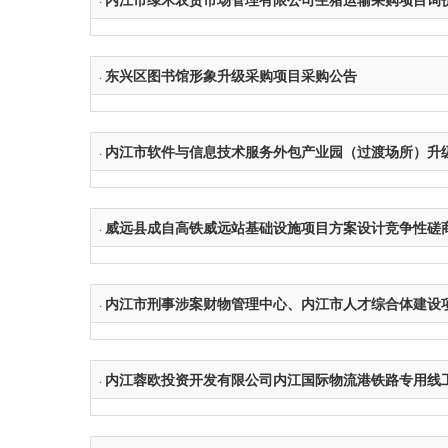
东兴区图书馆形象升级采购项目采购公告
·
内江市软件与信息技术服务外包产业园（过渡场所）升
·
威远县成自高铁威远站基础设施项目方案设计竞争性磋
·
内江市刑事涉案财物管理中心、内江市人才综合体建设项
·
内江蓉欧投资开发有限公司内江国际物流港铁路专用线
·