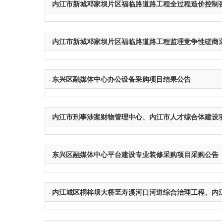
内江市新城邓家坝片区福临路道路工程全过程造价控制
·
内江市新城邓家坝片区福临路道路工程监理竞争性磋商
·
东兴区融媒体中心办公设备采购项目结果公告
·
内江市刑事涉案财物管理中心、内江市人才综合体建设项
·
东兴区融媒体中心平台建设专业装修采购项目采购公告
·
内江城区桐梓坝大桥至寿溪河口河道综合治理工程、内江
·